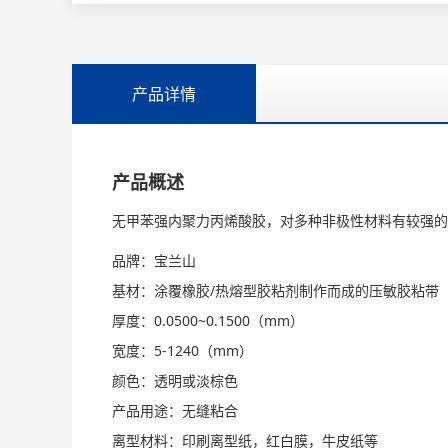
产品详情
产品概述
无甲苯强内聚力丙烯酸胶，对多种非极性材料有较强的
品牌：宝兰山
基材：
涂覆橡胶/热熔型胶粘剂制作而成的压敏胶粘带
厚度：
0.0500~0.1500（mm）
宽度：5-1240（mm）
颜色：透明或淡棕色
产品用途：无缝粘合
离型材料：印刷离型纸，红白膜，牛皮纸等