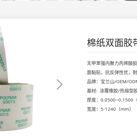
棉纸双面胶
无甲苯强内聚力丙烯酸
面黏贴，抗反弹性优，
品牌：宝兰山/OEM/OD
基材: 涂覆橡胶/热熔
厚度：0.0500~0.150
宽度：5-1240（mm）