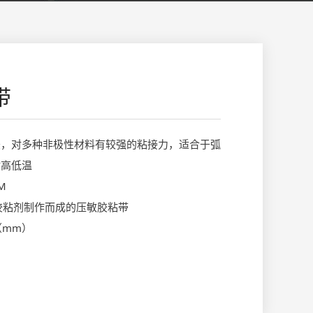
带
胶，对多种非极性材料有较强的粘接力，适合于弧
耐高低温
M
型胶粘剂制作而成的压敏胶粘带
0（mm）