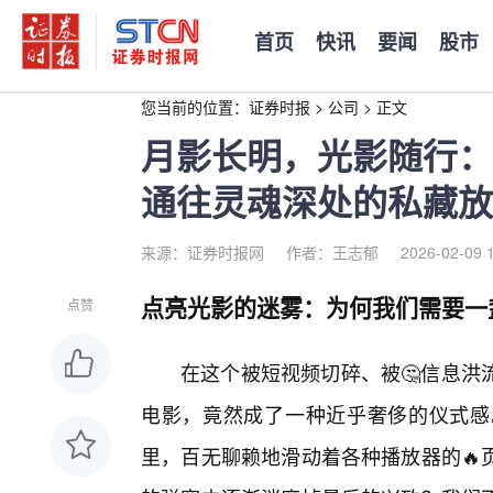
首页
快讯
要闻
股市
您当前的位置：
证券时报
>
公司
>
正文
月影长明，光影随行：
通往灵魂深处的私藏放
来源：证券时报网
作者：王志郁
2026-02-09 
点亮光影的迷雾：为何我们需要一
点赞
在这个被短视频切碎、被🤔信息洪
电影，竟然成了一种近乎奢侈的仪式感
里，百无聊赖地滑动着各种播放器的🔥